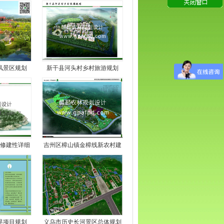
风景区规划
新干县河头村乡村旅游规划
修建性详细
吉州区樟山镇金樟线新农村建
界项目规划
义乌市历史长河景区总体规划