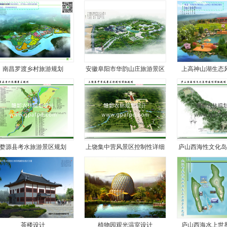
南昌罗渡乡村旅游规划
安徽阜阳市华韵山庄旅游景区
上高神山湖生态
婺源县考水旅游景区规划
上饶集中营风景区控制性详细
庐山西海性文化岛
茶楼设计
植物园观光温室设计
庐山西海水上世