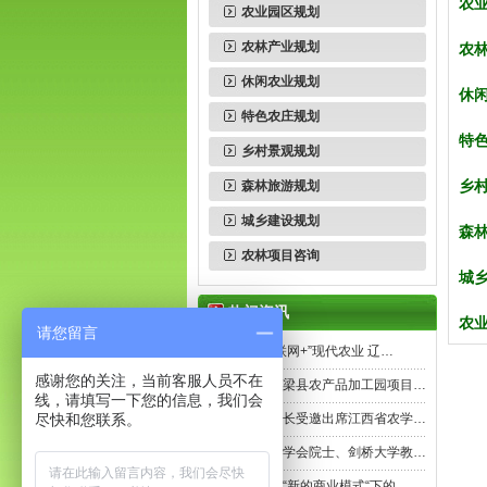
农
农业园区规划
农林产业规划
农
休闲农业规划
休
特色农庄规划
特
乡村景观规划
乡
森林旅游规划
城乡建设规划
森
农林项目咨询
城
热门资讯
农
请您留言
助力“互联网+”现代农业 辽…
感谢您的关注，当前客服人员不在
景德镇浮梁县农产品加工园项目…
线，请填写一下您的信息，我们会
尽快和您联系。
陈飞平院长受邀出席江西省农学…
英国皇家学会院士、剑桥大学教…
农资人在“新的商业模式“下的…