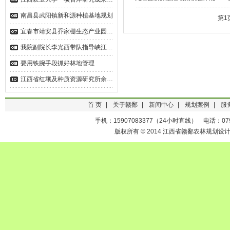
南昌县武阳镇新和源种植基地规划
第1
宜春市靖安县乔家栅生态产业园…
我院副院长李光西带队指导峡江…
要用铁腕手段抓好林地管理
江西省红壤及种质资源研究所余…
首 页
|
关于赣鄱
|
新闻中心
|
规划案例
|
服
手机：15907083377（24小时直线） 电话：0791-
版权所有 © 2014 江西省赣鄱农林规划