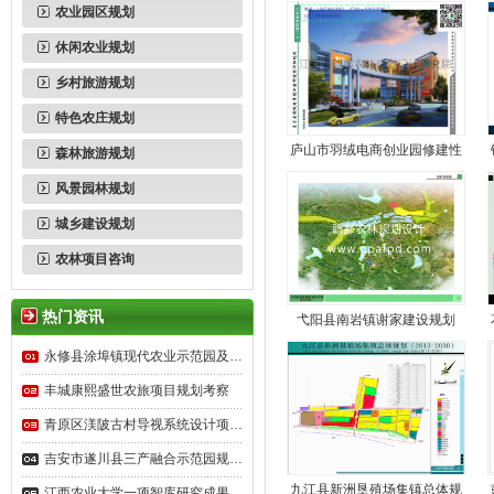
农业园区规划
休闲农业规划
乡村旅游规划
特色农庄规划
庐山市羽绒电商创业园修建性
森林旅游规划
风景园林规划
城乡建设规划
农林项目咨询
热门资讯
弋阳县南岩镇谢家建设规划
永修县涂埠镇现代农业示范园及…
丰城康熙盛世农旅项目规划考察
青原区渼陂古村导视系统设计项…
吉安市遂川县三产融合示范园规…
九江县新洲垦殖场集镇总体规
江西农业大学一项智库研究成果…