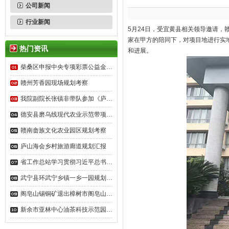
公司新闻
行业新闻
5月24日，受宜黄县相关领导邀请，
家在甲方的陪同下，对项目地进行实
热门资讯
和进展。
柴桑区申报中央专项彩票公益金…
赣州芳香园现场规划考察
我院副院长张镇非带队参加《庐…
德安县磨乌线现代农业示范带项…
赣南畲族文化农业园区规划考察
庐山海会乡村旅游廊道规划汇报
省工作总站学习贯彻习近平总书…
武宁县环武宁乡镇一乡一园规划…
阁皂山锡铜矿退出樟树市阁皂山…
新余市亚林中心油茶科技示范园…