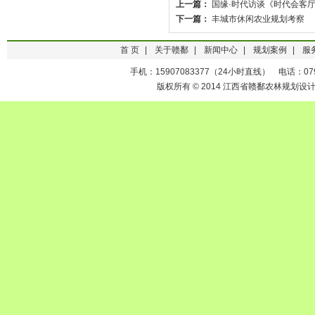
上一篇：
国缘·时代访谈《时代会客
下一篇：
丰城市休闲农业规划考察
首 页
|
关于赣鄱
|
新闻中心
|
规划案例
|
服
手机：15907083377（24小时直线） 电话：0791-
版权所有 © 2014 江西省赣鄱农林规划