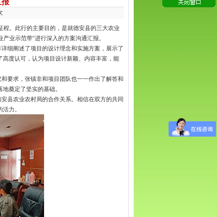
汇报
次
征程。此行的主要目的，是就德安县的三大农业
农业产业示范带”进行深入的方案沟通汇报。
详细阐述了项目的设计理念和实施方案，展示了
了高度认可，认为项目设计新颖、内容丰富，能
和要求，张镇非和项目团队也一一作出了解答和
落地奠定了坚实的基础。
安县农业农村局的合作关系。相信在双方的共同
的活力。