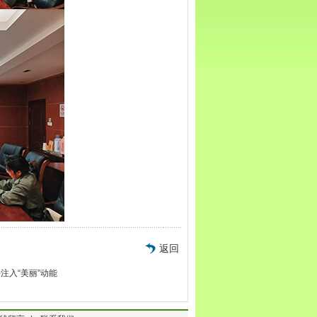
返回
注入“美丽”动能