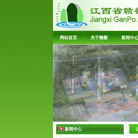
网站首页
关于赣鄱
新闻中
新闻中心