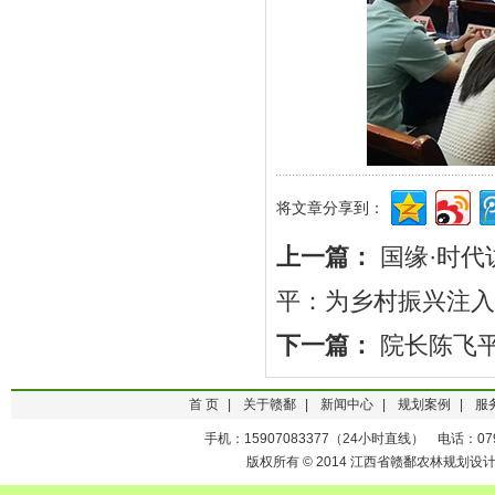
将文章分享到：
上一篇：
国缘·时
平：为乡村振兴注入
下一篇：
院长陈飞平
首 页
|
关于赣鄱
|
新闻中心
|
规划案例
|
服
手机：15907083377（24小时直线） 电话：0791-
版权所有 © 2014 江西省赣鄱农林规划