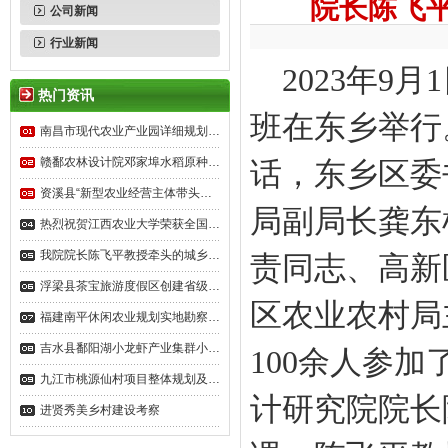
院长陈飞
公司新闻
行业新闻
2023年
热门资讯
班在东乡举行
南昌市现代农业产业园详细规划…
赣鄱农林设计院邓家埠水稻原种…
话，东乡区委
资溪县“新型农业经营主体带头…
局副局长龚东
热烈祝贺江西农业大学荣获全国…
我院院长陈飞平教授牵头的城乡…
责同志、高新
浮梁县茶宝旅游度假区创建省级…
区农业农村局
福建南平休闲农业规划实地勘察…
吉水县鄱阳湖小龙虾产业集群小…
100余人参
九江市桃源仙村项目整体规划及…
计研究院院长
进贤秀美乡村建设考察