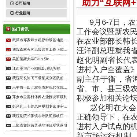
助力“互联网
公司新闻
行业新闻
9月6-7日，农
热门资讯
工作会议暨新农民
在农业部部长韩
鹰潭市邓家埠水稻原种场基地提…
汪洋副总理就我
我院森林火灾风险普查工作正式…
赵化明副省长代表
美国莱斯大学Evan Sie…
进村入户全覆盖
江西凌华产业园规划现场考察
副主任于衡，省
我院院长陈飞平带领规划团队前…
省、市、县三级
乐平市十四五农业农村现代化规…
积极参加相关论
萍乡市里善村休闲农业园调研顺利
赵化明在大会典
彭泽县上十岭总体规划专家评审…
正确领导下，在
我院副院长张镇非带队汇报峡江…
进村入户试点的
上饶农文旅蔬菜基地项目现状调研
新市场运行机制，