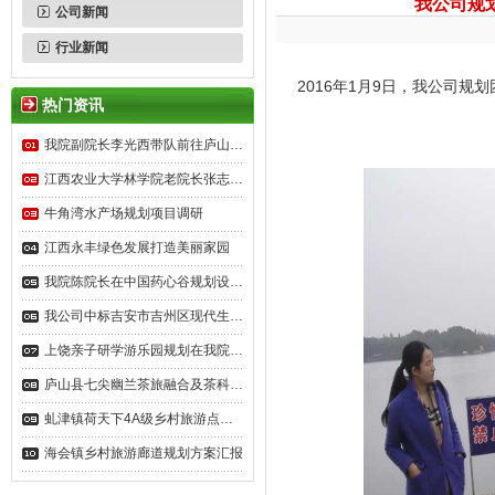
我公司规
公司新闻
行业新闻
2016年1月9日，我公司
热门资讯
我院副院长李光西带队前往庐山…
江西农业大学林学院老院长张志…
牛角湾水产场规划项目调研
江西永丰绿色发展打造美丽家园
我院陈院长在中国药心谷规划设…
我公司中标吉安市吉州区现代生…
上饶亲子研学游乐园规划在我院…
庐山县七尖幽兰茶旅融合及茶科…
虬津镇荷天下4A级乡村旅游点…
海会镇乡村旅游廊道规划方案汇报