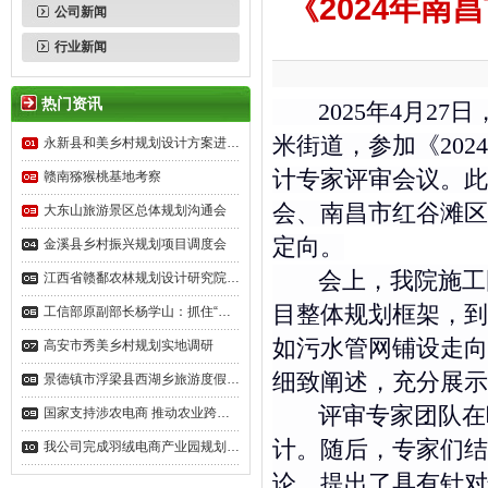
《2024年
公司新闻
行业新闻
热门资讯
2025年4月27
米街道，参加《20
永新县和美乡村规划设计方案进…
计专家评审会议。此
赣南猕猴桃基地考察
会、南昌市红谷滩区
大东山旅游景区总体规划沟通会
定向。
金溪县乡村振兴规划项目调度会
会上，我院施工图
江西省赣鄱农林规划设计研究院…
目整体规划框架，到
工信部原副部长杨学山：抓住“…
如污水管网铺设走向
高安市秀美乡村规划实地调研
细致阐述，充分展示
景德镇市浮梁县西湖乡旅游度假…
评审专家团队在听
国家支持涉农电商 推动农业跨…
计。随后，专家们结
我公司完成羽绒电商产业园规划…
论，提出了具有针对