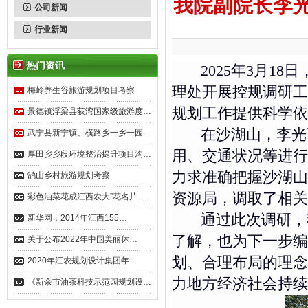
我院副院长李
公司新闻
行业新闻
热门资讯
2025年3月18
理处开展控规调研工
梅岭养生谷旅游规划项目考察
规划工作提供科学依
景德镇浮梁县荻湾国家级旅游度…
在沙湖山，李光
武宁县新宁镇、横路乡一乡一园…
用、交通状况等进行
厚田乡乡段环境整治提升项目沟…
力求准确把握沙湖山
鹄山乡村旅游规划考察
资源局，调取了相关
彩色油菜花成江西农大”花名片…
通过此次调研，我
新华网：2014年江西155…
了解，也为下一步编
关于公布2022年中国美丽休…
划、合理布局的理念
2020年江农规划设计集团年…
力地方经济社会持续
《新余市油茶科技示范园规划设…