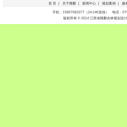
首 页
|
关于赣鄱
|
新闻中心
|
规划案例
|
服
手机：15907083377（24小时直线） 电话：0791-
版权所有 © 2014 江西省赣鄱农林规划