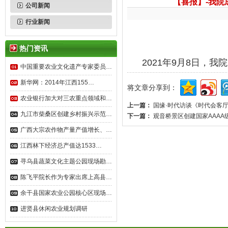
【喜报】-我
公司新闻
行业新闻
热门资讯
2021年9月8日，
中国重要农业文化遗产专家委员…
新华网：2014年江西155…
将文章分享到：
农业银行加大对三农重点领域和…
上一篇：
国缘·时代访谈《时代会客
九江市柴桑区创建乡村振兴示范…
下一篇：
观音桥景区创建国家AAAA
广西大宗农作物产量产值增长、…
江西林下经济总产值达1533…
寻乌县蔬菜文化主题公园现场勘…
陈飞平院长作为专家出席上高县…
余干县国家农业公园核心区现场…
进贤县休闲农业规划调研