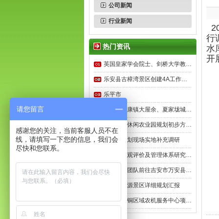
公司新闻
行业新闻
2
行
热门资讯
水
开
英国皇家学会院士、剑桥大学教…
乐安县古樟湾景区创建4A工作…
乐平市
请您留言
庐山市南康镇大屋余、夏家垅城…
贵溪泰福休闲农业园规划初步方…
感谢您的关注，当前客服人员不在
线，请填写一下您的信息，我们会
花千谷规划现场实地补充调研
尽快和您联系。
森林声景观评价及管理体系研究…
我院规划团队前往吉安市万安县…
庐山桃花源景区详细规划汇报
井冈山江铜区域农机服务中心项…