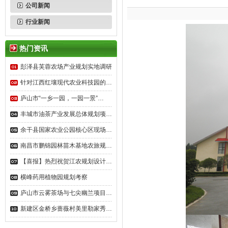
公司新闻
行业新闻
热门资讯
彭泽县芙蓉农场产业规划实地调研
针对江西红壤现代农业科技园的…
庐山市“一乡一园，一园一景”…
丰城市油茶产业发展总体规划项…
余干县国家农业公园核心区现场…
南昌市鹏锦园林苗木基地农旅规…
【喜报】热烈祝贺江农规划设计…
横峰药用植物园规划考察
庐山市云雾茶场与七尖幽兰项目…
新建区金桥乡蔷薇村美里勒家秀…