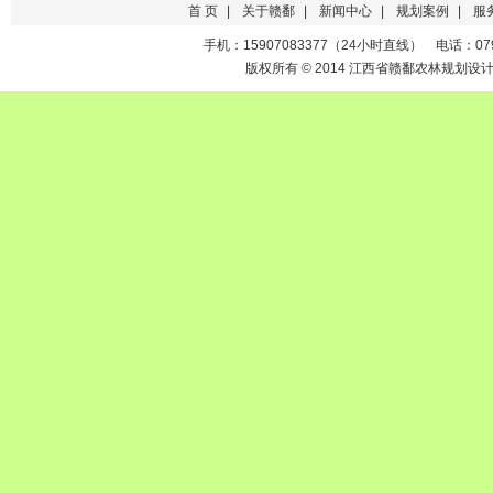
首 页
|
关于赣鄱
|
新闻中心
|
规划案例
|
服
手机：15907083377（24小时直线） 电话：0791-
版权所有 © 2014 江西省赣鄱农林规划