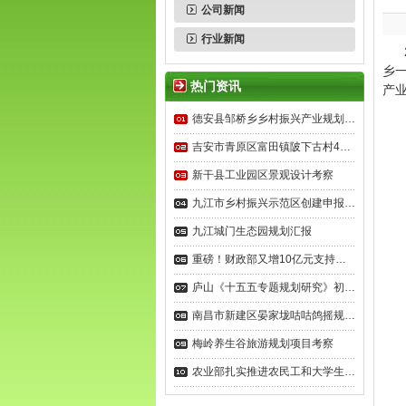
公司新闻
行业新闻
2
乡
热门资讯
产
德安县邹桥乡乡村振兴产业规划…
吉安市青原区富田镇陂下古村4…
新干县工业园区景观设计考察
九江市乡村振兴示范区创建申报…
九江城门生态园规划汇报
重磅！财政部又增10亿元支持…
庐山《十五五专题规划研究》初…
南昌市新建区晏家垅咕咕鸽摇规…
梅岭养生谷旅游规划项目考察
农业部扎实推进农民工和大学生…