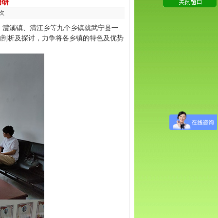
调研
次
镇、澧溪镇、清江乡等九个乡镇就武宁县一
的剖析及探讨，力争将各乡镇的特色及优势