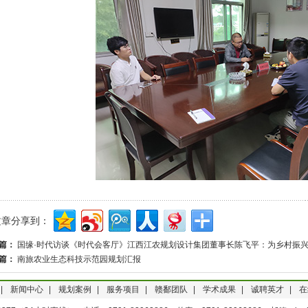
文章分享到：
篇：
国缘·时代访谈《时代会客厅》江西江农规划设计集团董事长陈飞平：为乡村振兴
篇：
南旅农业生态科技示范园规划汇报
|
新闻中心
|
规划案例
|
服务项目
|
赣鄱团队
|
学术成果
|
诚聘英才
|
在